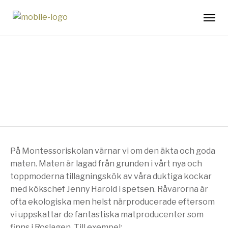
Kök och frukost
På Montessoriskolan värnar vi om den äkta och goda
maten. Maten är lagad från grunden i vårt nya och
toppmoderna tillagningskök av våra duktiga kockar
med kökschef Jenny Harold i spetsen. Råvarorna är
ofta ekologiska men helst närproducerade eftersom
vi uppskattar de fantastiska matproducenter som
finns i Roslagen. Till exempel: