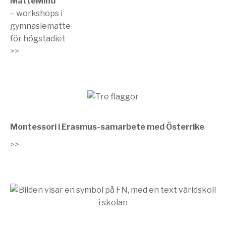
MatteMind
– workshops i
gymnasiematte
för högstadiet
>>
Montessori i Erasmus-samarbete med Österrike
>>