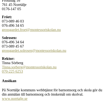
Frötunag 16
761 45 Norrtälje
0176-147 05
Fröet:
073-089 46 03
076-496 34 65
grossgardet.froet@montessoriskolan.nu
Solrosen:
076-496 34 64
073-089 45 67
grossgardet.solrosen@montessoriskolan.nu
Rektor:
Tinna Sörberg
Tinna.sorberg@montessoriskolan.nu
070-225 6253
Ansökan
På Norrtälje kommuns webbtjänst för barnomsorg och skola gör du
din anmälan till barnomsorg och önskemål om skolval.
www.norrtalje.se