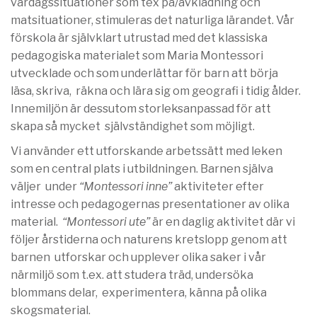
vardagssituationer som tex på/avklädning och
matsituationer, stimuleras det naturliga lärandet. Vår
förskola är självklart utrustad med det klassiska
pedagogiska materialet som Maria Montessori
utvecklade och som underlättar för barn att börja
läsa, skriva, räkna och lära sig om geografi i tidig ålder.
Innemiljön är dessutom storleksanpassad för att
skapa så mycket självständighet som möjligt.
Vi använder ett utforskande arbetssätt med leken
som en central plats i utbildningen. Barnen själva
väljer under
“Montessori inne”
aktiviteter efter
intresse och pedagogernas presentationer av olika
material.
“Montessori ute”
är en daglig aktivitet där vi
följer årstiderna och naturens kretslopp genom att
barnen utforskar och upplever olika saker i vår
närmiljö som t.ex. att studera träd, undersöka
blommans delar, experimentera, känna på olika
skogsmaterial.